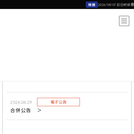
コ
ナ
東
株価
2026/08/07 前日終値
ン
ビ
テ
ゲ
ン
ー
ツ
シ
へ
ョ
電子公告
ス
ン
キ
に
Electronic Public Notice
ッ
移
プ
動
Home
IR情報
電子公告
2026.06.29
電子公告
合併公告