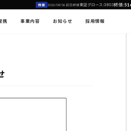
終値:
516円
東証グロース:3803
(
株価
2026/08/06 前日終値
提携
事業内容
お知らせ
採用情報
せ