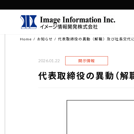
コ
ナ
ン
ビ
テ
ゲ
ン
ー
Home
お知らせ
代表取締役の異動（解職）及び社長交代
ツ
シ
へ
ョ
ス
ン
2026.01.22
開示情報
キ
に
代表取締役の異動（解
ッ
移
プ
動