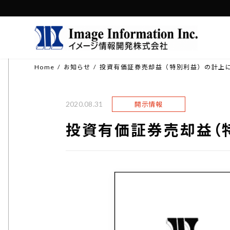
コ
ナ
ン
ビ
テ
ゲ
ン
ー
Home
お知らせ
投資有価証券売却益（特別利益）の計上
ツ
シ
へ
ョ
ス
ン
2020.08.31
開示情報
キ
に
投資有価証券売却益（
ッ
移
プ
動