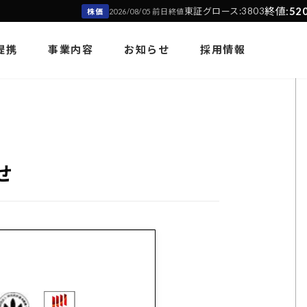
終値:
520円
東証グロース:3803
(+
株価
2026/08/05 前日終値
提携
事業内容
お知らせ
採用情報
せ